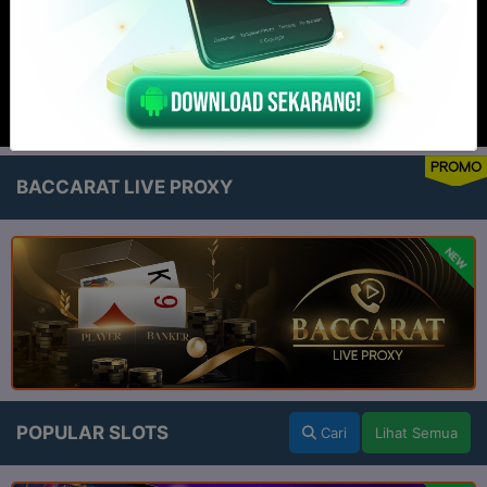
PROMO
BACCARAT LIVE PROXY
NEW
POPULAR SLOTS
Cari
Lihat Semua