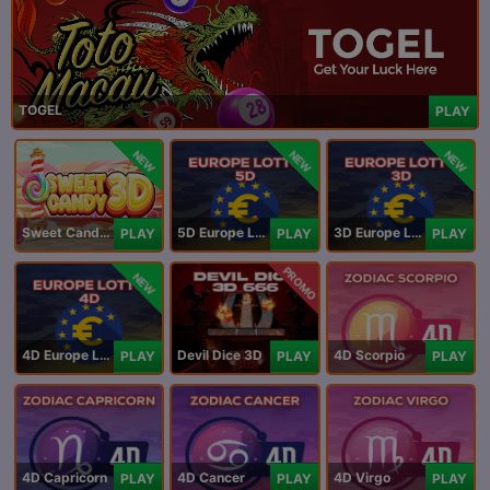
TOGEL
PLAY
NEW
NEW
NEW
Sweet Candy 3D
5D Europe Lotto
3D Europe Lotto
PLAY
PLAY
PLAY
PROMO
NEW
4D Europe Lotto
Devil Dice 3D
4D Scorpio
PLAY
PLAY
PLAY
4D Capricorn
4D Cancer
4D Virgo
PLAY
PLAY
PLAY