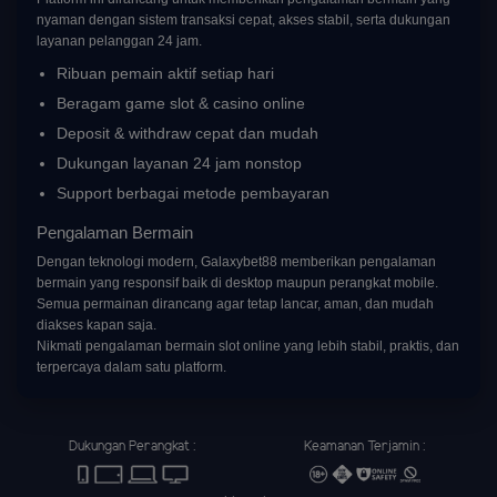
nyaman dengan sistem transaksi cepat, akses stabil, serta dukungan
layanan pelanggan 24 jam.
Ribuan pemain aktif setiap hari
Beragam game slot & casino online
Deposit & withdraw cepat dan mudah
Dukungan layanan 24 jam nonstop
Support berbagai metode pembayaran
Pengalaman Bermain
Dengan teknologi modern, Galaxybet88 memberikan pengalaman
bermain yang responsif baik di desktop maupun perangkat mobile.
Semua permainan dirancang agar tetap lancar, aman, dan mudah
diakses kapan saja.
Nikmati pengalaman bermain slot online yang lebih stabil, praktis, dan
terpercaya dalam satu platform.
Dukungan Perangkat :
Keamanan Terjamin :