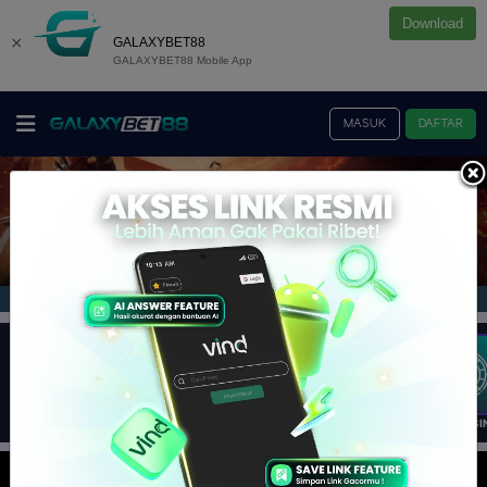
Download
×
GALAXYBET88
GALAXYBET88 Mobile App
MASUK
DAFTAR
l | MM Tangkas | Tembak Ikan.
Info :
SLOT
IDNLIVE
E-LOTTERY
SPORTBOOK
LIVE CASI
SLOT