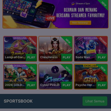
NEW
PROMO
PROMO
NEW
Lamp of Cornucopia
Chinchirorin
Soda Man
PLAY
PLAY
PLAY
NEW
NEW
NEW
2026 GOLDEN GOAL RUSH
Cyber Pinball
Psycho Heroes
PLAY
PLAY
PLAY
SPORTSBOOK
Lihat Semua