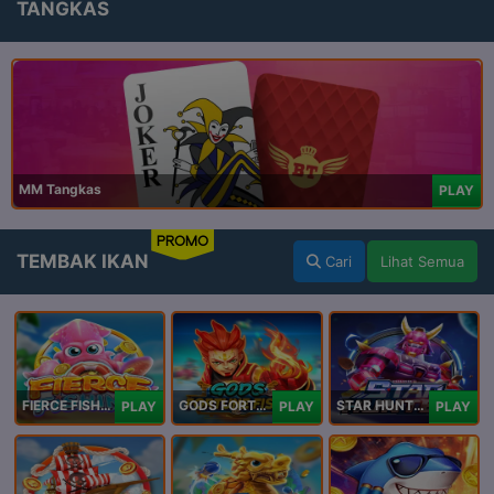
TANGKAS
MM Tangkas
PLAY
PROMO
TEMBAK IKAN
Cari
Lihat Semua
FIERCE FISHING
GODS FORTUNE FISHING
STAR HUNTER
PLAY
PLAY
PLAY